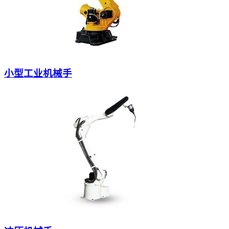
小型工业机械手