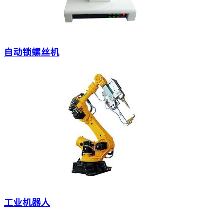
自动锁螺丝机
工业机器人