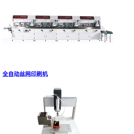
全自动丝网印刷机