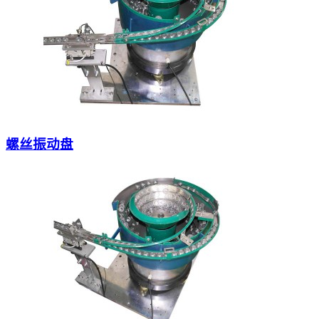
螺丝振动盘