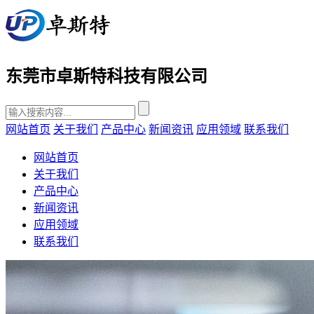
东莞市卓斯特科技有限公司
网站首页
关于我们
产品中心
新闻资讯
应用领域
联系我们
网站首页
关于我们
产品中心
新闻资讯
应用领域
联系我们