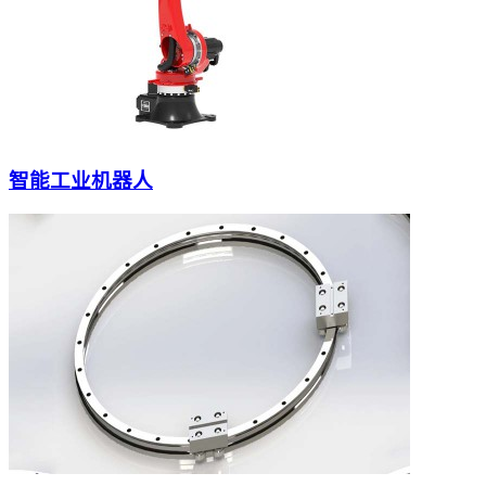
智能工业机器人