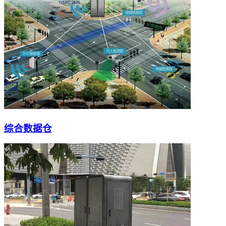
综合数据仓