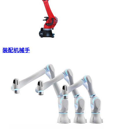
装配机械手