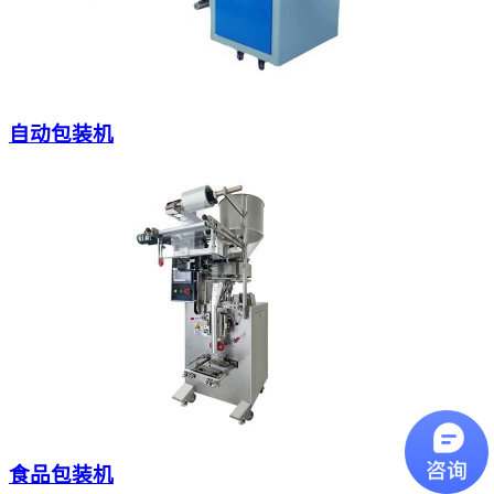
自动包装机
食品包装机