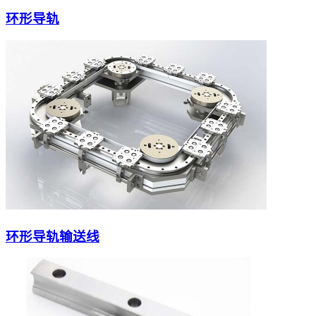
环形导轨
环形导轨输送线